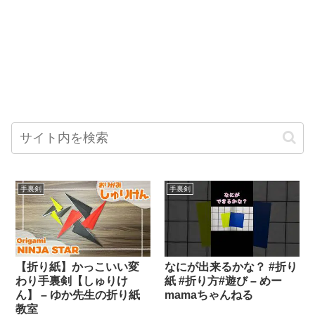
手裏剣
手裏剣
【折り紙】かっこいい変
なにが出来るかな？ #折り
わり手裏剣【しゅりけ
紙 #折り方#遊び – めー
ん】 – ゆか先生の折り紙
mamaちゃんねる
教室