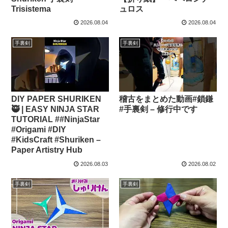
Trisistema
ュロス
2026.08.04
2026.08.04
手裏剣
手裏剣
DIY PAPER SHURIKEN
稽古をまとめた動画#鎖鎌
🥷 | EASY NINJA STAR
#手裏剣 – 修行中です
TUTORIAL ##NinjaStar
#Origami #DIY
#KidsCraft #Shuriken –
Paper Artistry Hub
2026.08.03
2026.08.02
手裏剣
手裏剣