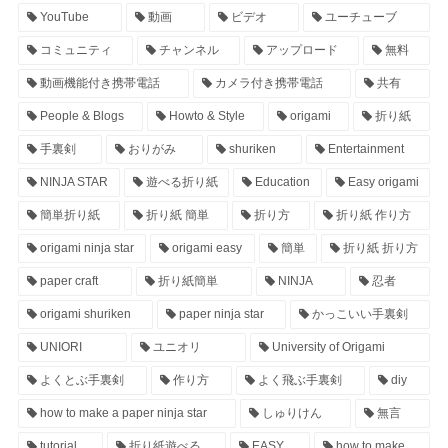
YouTube
動画
ビデオ
ユーチューブ
コミュニティ
チャンネル
アップロード
無料
動画機能付き携帯電話
カメラ付き携帯電話
共有
People & Blogs
Howto & Style
origami
折り紙
手裏剣
おりがみ
shuriken
Entertainment
NINJA STAR
遊べる折り紙
Education
Easy origami
簡単折り紙
折り紙 簡単
折り方
折り紙 作り方
origami ninja star
origami easy
簡単
折り紙 折り方
paper craft
折り紙簡単
NINJA
忍者
origami shuriken
paper ninja star
かっこいい手裏剣
UNIORI
ユニオリ
University of Origami
よくとぶ手裏剣
作り方
よく飛ぶ手裏剣
diy
how to make a paper ninja star
しゅりけん
無言
tutorial
折り紙遊べる
EASY
how to make