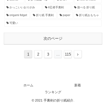
かっこいいおりがみ
#忍者手裏剣
遊べる 折り紙
origami fidget
折り紙 手裏剣
paper
折り紙おもちゃ
可愛い
次のページ
1
2
3
…
115
ホーム
新着
ランキング
© 2021 手裏剣の折り紙紹介.