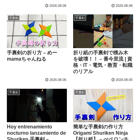
2026.08.08
2026.08.08
手裏剣
手裏剣
手裏剣の折り方 – めー
折り紙の手裏剣で積み木
mamaちゃんねる
を破壊！！ – 番今里流 | 資
格・IT・電気・教育・転職
のリアル
2026.08.06
2026.08.05
手裏剣
手裏剣
Hoy entrenamiento
簡単な手裏剣の作り方
nocturno lanzamiento de
Origami Shuriken Ninja
Shuriken 手裏剣 –
【折り紙】 – ぺペロンチ