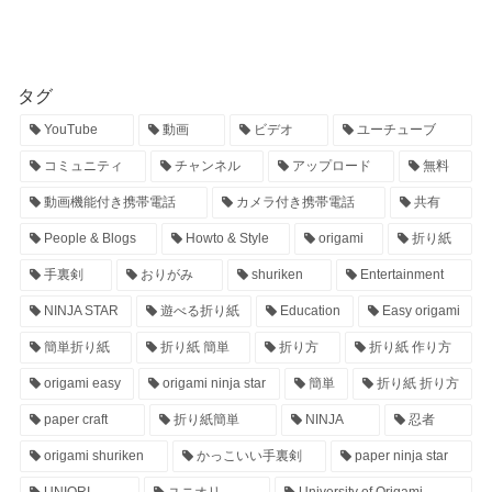
タグ
YouTube
動画
ビデオ
ユーチューブ
コミュニティ
チャンネル
アップロード
無料
動画機能付き携帯電話
カメラ付き携帯電話
共有
People & Blogs
Howto & Style
origami
折り紙
手裏剣
おりがみ
shuriken
Entertainment
NINJA STAR
遊べる折り紙
Education
Easy origami
簡単折り紙
折り紙 簡単
折り方
折り紙 作り方
origami easy
origami ninja star
簡単
折り紙 折り方
paper craft
折り紙簡単
NINJA
忍者
origami shuriken
かっこいい手裏剣
paper ninja star