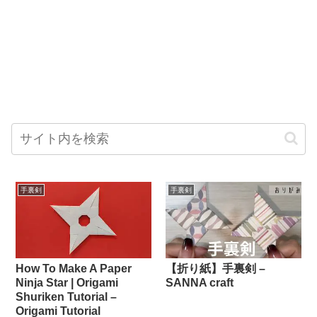
手裏剣
手裏剣
How To Make A Paper
【折り紙】手裏剣 –
Ninja Star | Origami
SANNA craft
Shuriken Tutorial –
Origami Tutorial