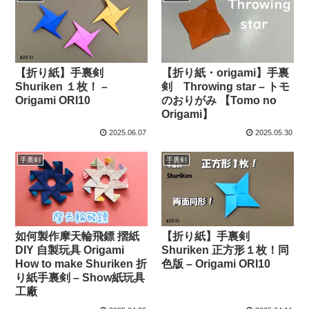
【折り紙】手裏剣
【折り紙・origami】手裏
Shuriken １枚！ –
剣 Throwing star – トモ
Origami ORI10
のおりがみ 【Tomo no
Origami】
2025.06.07
2025.05.30
手裏剣
手裏剣
如何製作摩天輪飛鏢 摺紙
【折り紙】手裏剣
DIY 自製玩具 Origami
Shuriken 正方形１枚！同
How to make Shuriken 折
色版 – Origami ORI10
り紙手裏剣 – Show紙玩具
工廠