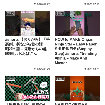
2026.07.27
2026.07.16
手裏剣
手裏剣
#shorts 【おりがみ】「手
HOW to MAKE Origami
裏剣」折ながら昔の話
Ninja Star – Easy Paper
昭和の話 – 還暦からの趣
SHURIKEN! (Step by
味探し / Kおばさん
Step) #shorts #trending
#ninja – Make And
Master
2025.09.23
2025.09.23
手裏剣
手裏剣
【簡単折り紙】鬼滅の刃
NARUTO ORIGAMI