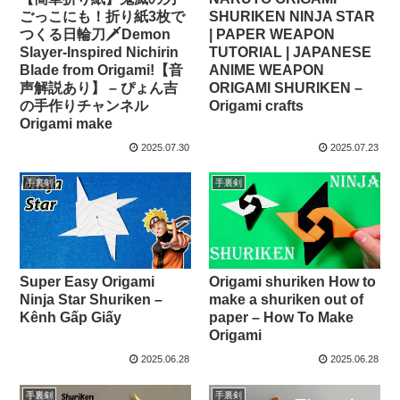
ごっこにも！折り紙3枚で
SHURIKEN NINJA STAR
つくる日輪刀🗡️Demon
| PAPER WEAPON
Slayer-Inspired Nichirin
TUTORIAL | JAPANESE
Blade from Origami!【音
ANIME WEAPON
声解説あり】 – ぴょん吉
ORIGAMI SHURIKEN –
の手作りチャンネル
Origami crafts
Origami make
2025.07.30
2025.07.23
手裏剣
手裏剣
Super Easy Origami
Origami shuriken How to
Ninja Star Shuriken –
make a shuriken out of
Kênh Gấp Giấy
paper – How To Make
Origami
2025.06.28
2025.06.28
手裏剣
手裏剣