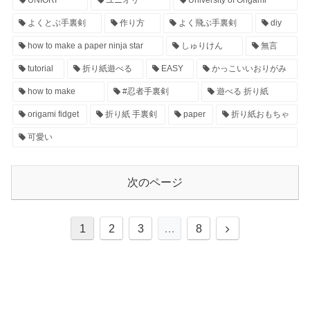
UNIORI
ユニオリ
University of Origami
よくとぶ手裏剣
作り方
よく飛ぶ手裏剣
diy
how to make a paper ninja star
しゅりけん
無言
tutorial
折り紙遊べる
EASY
かっこいいおりがみ
how to make
#忍者手裏剣
遊べる 折り紙
origami fidget
折り紙 手裏剣
paper
折り紙おもちゃ
可愛い
次のページ
1
2
3
…
8