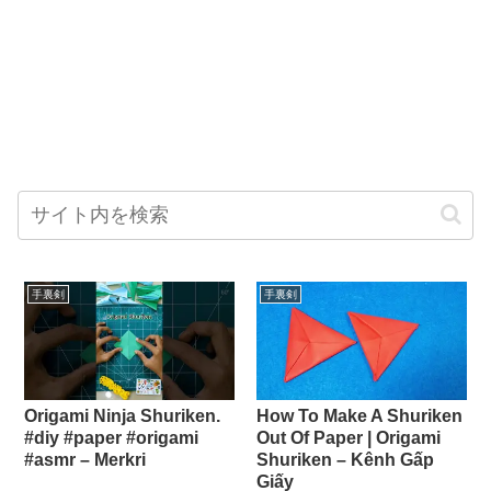
手裏剣
手裏剣
Origami Ninja Shuriken.
How To Make A Shuriken
#diy #paper #origami
Out Of Paper | Origami
#asmr – Merkri
Shuriken – Kênh Gấp
Giấy