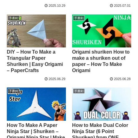
2025.10.29
2025.07.01
手裏剣
手裏剣
DIY – How To Make a
Origami shuriken How to
Triangular Paper
make a shuriken out of
Shuriken | Easy Origami
paper – How To Make
– PaperCrafts
Origami
2025.06.29
2025.06.28
手裏剣
手裏剣
How To Make A Paper
How to Make Dual Color
Ninja Star | Shuriken –
Ninja Star (6 Point
Origami Ninja Star | Make
Shuriken) from ONE