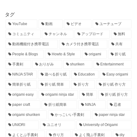
タグ
YouTube
動画
ビデオ
ユーチューブ
コミュニティ
チャンネル
アップロード
無料
動画機能付き携帯電話
カメラ付き携帯電話
共有
People & Blogs
Howto & Style
origami
折り紙
手裏剣
おりがみ
shuriken
Entertainment
NINJA STAR
遊べる折り紙
Education
Easy origami
簡単折り紙
折り紙 簡単
折り方
折り紙 作り方
origami easy
origami ninja star
簡単
折り紙 折り方
paper craft
折り紙簡単
NINJA
忍者
origami shuriken
かっこいい手裏剣
paper ninja star
UNIORI
ユニオリ
University of Origami
よくとぶ手裏剣
作り方
よく飛ぶ手裏剣
diy