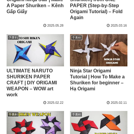
A Paper Shuriken – Kênh
PAPER (Step-by-Step
Gấp Giấy
Origami Tutorial) – Fold
Again
2025.05.28
2025.03.16
手裏剣
手裏剣
ULTIMATE NARUTO
Ninja Star Origami
SHURIKEN PAPER
Tutorial | How To Make a
CRAFT | DIY ORIGAMI
Shuriken for beginner –
WEAPON – WOW art
Hạ Origami
work
2025.02.22
2025.02.11
手裏剣
手裏剣