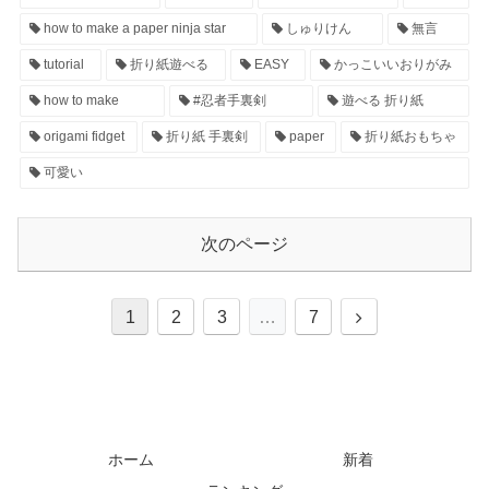
how to make a paper ninja star
しゅりけん
無言
tutorial
折り紙遊べる
EASY
かっこいいおりがみ
how to make
#忍者手裏剣
遊べる 折り紙
origami fidget
折り紙 手裏剣
paper
折り紙おもちゃ
可愛い
次のページ
1
2
3
…
7
ホーム
新着