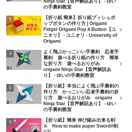
Ninja Star【音声解説あり】 - ゆい
の手裏剣教室
【折り紙 簡単】折り紙プッシュポ
ップボタンの作り方 | Origami
Fidget Origami Pop It Button【ユ
ニオリ】 - ユニオリ - University of
Origami
よく飛ぶかっこいい手裏剣 忍者手
裏剣 遊べる折り紙の作り方 簡単
な折り方 遊べるおりがみ
origami Ninja Star【音声解説あ
り】 - ゆいの手裏剣教室
【折り紙】本当によく飛ぶ手裏剣の
作り方 かっこいい忍者手裏剣の折
り方 遊べるおりがみ origami
Ninja Star【音声解説あり】 - ゆい
の手裏剣教室
【折り紙】簡単 伸び縮み出来る剣
⚔ How to make paper Sword#剣
#刀