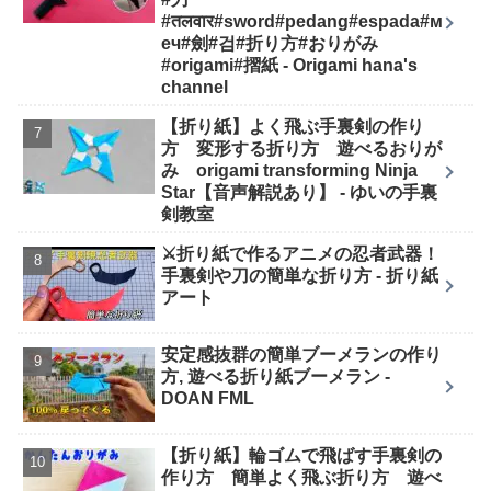
#तलवार#sword#pedang#espada#м
еч#劍#검#折り方#おりがみ
#origami#摺紙 - Origami hana's
channel
【折り紙】よく飛ぶ手裏剣の作り
方 変形する折り方 遊べるおりが
み origami transforming Ninja
Star【音声解説あり】 - ゆいの手裏
剣教室
⚔️折り紙で作るアニメの忍者武器！
手裏剣や刀の簡単な折り方 - 折り紙
アート
安定感抜群の簡単ブーメランの作り
方, 遊べる折り紙ブーメラン -
DOAN FML
【折り紙】輪ゴムで飛ばす手裏剣の
作り方 簡単よく飛ぶ折り方 遊べ