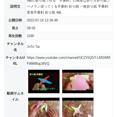
4枚の折り紙で作る「手裏剣」の簡単な折り方折り紙ブ
説明文
ーメラン戻ってくる手裏剣 折り紙 一枚折り紙 手裏剣
変形手裏剣 折り紙 4枚...
公開日時
2022-07-14 12:34:48
長さ
09:56
再生回数
1190
チャンネル
JoTo Tai
名
チャンネルU
https://www.youtube.com/channel/UCZVtQSY-LMSWM
RL
F98MBqLMVQ
動画サムネ
イル