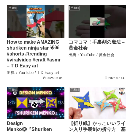
手裏剣
手裏剣
How to make AMAZING
コマコマ！手裏剣の魔法 –
shuriken ninja star 🌟🌟
黄金社会
#shorts #trending
出典：YouTube / 黄金社会
#viralvideo #craft #asmr
– T D Easy art
出典：YouTube / T D Easy art
2025.06.05
2026.07.14
手裏剣
手裏剣
Design
【折り紙】かっこいいライ
Menko③『Shuriken
ン入り手裏剣の折り方 基