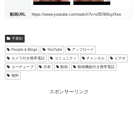
動画URL
https://www.youtube.com/watch?v=s0ENWuylXeo
手裏剣
People & Blogs
YouTube
アップロード
カメラ付き携帯電話
コミュニティ
チャンネル
ビデオ
ユーチューブ
共有
動画
動画機能付き携帯電話
無料
スポンサーリンク