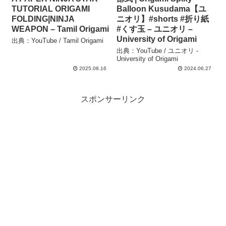
TUTORIAL ORIGAMI
Balloon Kusudama【ユ
FOLDING|NINJA
ニオリ】#shorts #折り紙
WEAPON – Tamil Origami
#くす玉 – ユニオリ –
University of Origami
出典：YouTube / Tamil Origami
出典：YouTube / ユニオリ -
University of Origami
2025.08.16
2024.06.27
スポンサーリンク