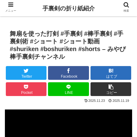
手裏剣の折り紙紹介
メニュー
検索
舞扇を使った打剣 #手裏剣 #棒手裏剣 #手
裏剣術 #ショート #ショート動画
#shuriken #boshuriken #shorts – みやび
棒手裏剣チャンネル
Twitter
Facebook
はてブ
Pocket
LINE
コピー
2025.11.23
2025.11.19