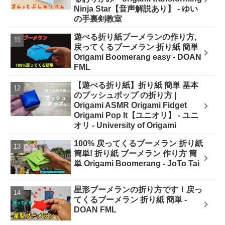
Ninja Star【音声解説あり】 - ゆい
の手裏剣教室
遊べる折り紙ブーメランの作り方,
戻ってくるブーメラン 折り紙 簡単
Origami Boomerang easy - DOAN
FML
【遊べる折り紙】折り紙 簡単 基本
のプッシュポップ の折り方 |
Origami ASMR Origami Fidget
Origami Pop It【ユニオリ】 - ユニ
オリ - University of Origami
100% 戻ってくるブーメラン 折り紙
簡単! 折り紙 ブーメラン 作り方 簡
単 Origami Boomerang - JoTo Tai
星形ブーメランの折り方です！戻っ
てくるブーメラン 折り紙 簡単 -
DOAN FML