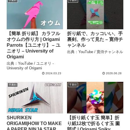
手裏剣
手裏剣
【簡単 折り紙】 カラフル
折り紙で、カッコいい、手
オウムの作り方 | Origami
裏剣、作って見た – 寛侍チ
Parrots【ユニオリ】 – ユ
ャンネル
ニオリ – University of
出典：YouTube / 寛侍チャンネル
Origami
出典：YouTube / ユニオリ -
University of Origami
2024.03.23
2026.06.28
手裏剣
手裏剣
SHURIKEN
【折り紙くす玉 簡単】折
ORIGAMI|HOW TO MAKE
り紙12枚で折るくす玉 薗
A PAPER NINJA STAR
部式 | Origami Spiky