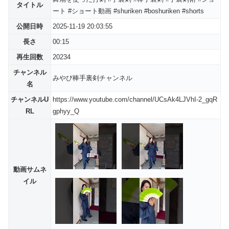
タイトル
ート #ショート動画 #shuriken #boshuriken #shorts
公開日時
2025-11-19 20:03:55
長さ
00:15
再生回数
20234
チャンネル
みやび棒手裏剣チャンネル
名
チャンネルU
https://www.youtube.com/channel/UCsAk4LJVhI-2_gqR
RL
gphyy_Q
動画サムネ
イル