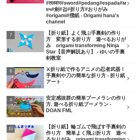
#तलवार#sword#pedang#espada#м
еч#劍#검#折り方#おりがみ
#origami#摺紙 - Origami hana's
channel
【折り紙】よく飛ぶ手裏剣の作り
方 変形する折り方 遊べるおりが
み origami transforming Ninja
Star【音声解説あり】 - ゆいの手裏
剣教室
⚔️折り紙で作るアニメの忍者武器！
手裏剣や刀の簡単な折り方 - 折り紙
アート
安定感抜群の簡単ブーメランの作り
方, 遊べる折り紙ブーメラン -
DOAN FML
【折り紙】輪ゴムで飛ばす手裏剣の
作り方 簡単よく飛ぶ折り方 遊べ
るおりがみ origami transforming