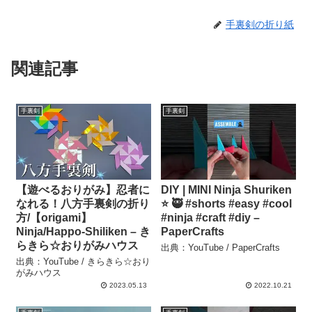
手裏剣の折り紙
関連記事
手裏剣
手裏剣
【遊べるおりがみ】忍者に
DIY | MINI Ninja Shuriken
なれる！八方手裏剣の折り
⭐️ 🥷 #shorts #easy #cool
方/【origami】
#ninja #craft #diy –
Ninja/Happo-Shiliken – き
PaperCrafts
らきら☆おりがみハウス
出典：YouTube / PaperCrafts
出典：YouTube / きらきら☆おり
がみハウス
2023.05.13
2022.10.21