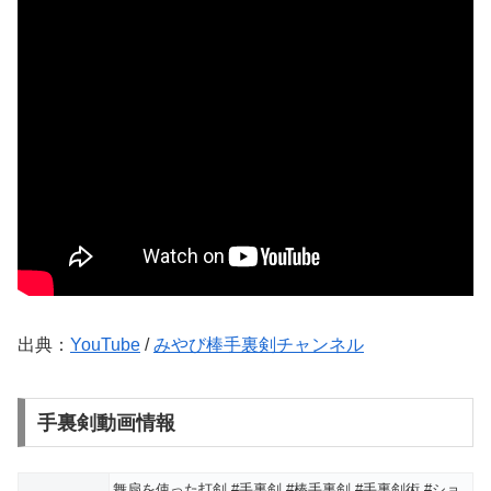
出典：
YouTube
/
みやび棒手裏剣チャンネル
手裏剣動画情報
舞扇を使った打剣 #手裏剣 #棒手裏剣 #手裏剣術 #ショ