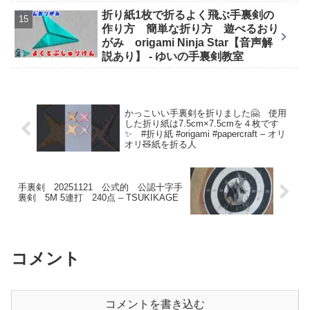
折り紙1枚で折るよく飛ぶ手裏剣の
作り方 簡単な折り方 遊べるおり
がみ origami Ninja Star【音声解
説あり】 - ゆいの手裏剣教室
かっこいい手裏剣を折りました🤗 使用
した折り紙は7.5cm×7.5cmを４枚です
✨ #折り紙 #origami #papercraft – オリ
オリ🧸紙を折る人
手裏剣 20251121 公式的 公認十字手
裏剣 5M 5連打 240点 – TSUKIKAGE
コメント
コメントを書き込む