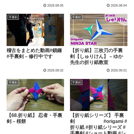
2026.08.05
2026.08.04
手裏剣
手裏剣
稽古をまとめた動画#鎖鎌
【折り紙】三枚刃の手裏
#手裏剣 – 修行中です
剣【しゅりけん】 – ゆか
先生の折り紙教室
2026.08.02
2026.08.01
手裏剣
手裏剣
【68.折り紙】 忍者・手裏
【折り紙シリーズ】 手裏
剣 – 桜餅
剣 #origami #
折り紙 #折り紙シリーズ #
手裏剣 #ショート動画 #シ