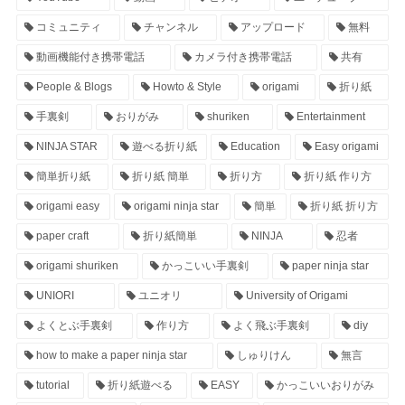
コミュニティ
チャンネル
アップロード
無料
動画機能付き携帯電話
カメラ付き携帯電話
共有
People & Blogs
Howto & Style
origami
折り紙
手裏剣
おりがみ
shuriken
Entertainment
NINJA STAR
遊べる折り紙
Education
Easy origami
簡単折り紙
折り紙 簡単
折り方
折り紙 作り方
origami easy
origami ninja star
簡単
折り紙 折り方
paper craft
折り紙簡単
NINJA
忍者
origami shuriken
かっこいい手裏剣
paper ninja star
UNIORI
ユニオリ
University of Origami
よくとぶ手裏剣
作り方
よく飛ぶ手裏剣
diy
how to make a paper ninja star
しゅりけん
無言
tutorial
折り紙遊べる
EASY
かっこいいおりがみ