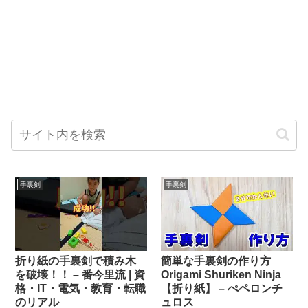
手裏剣
手裏剣
折り紙の手裏剣で積み木
簡単な手裏剣の作り方
を破壊！！ – 番今里流 | 資
Origami Shuriken Ninja
格・IT・電気・教育・転職
【折り紙】 – ぺペロンチ
のリアル
ュロス