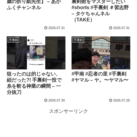
歳の折り紙先生】 – あか
裏剣術をマスターしたい
ふくチャンネル
#shorts #手裏剣 ＃習志野
– タケちゃんネル
（TAKE）
2026.07.31
2026.07.31
手裏剣
手裏剣
狙ったのは的じゃない、
#甲南 #忍者の里 #手裏剣
紐だった?! 手裏剣一投で
#ヤマル – ヤ。〜ヤマル〜
糸を斬る神業の瞬間 – 一
分抜刀
2026.07.30
2026.07.28
スポンサーリンク