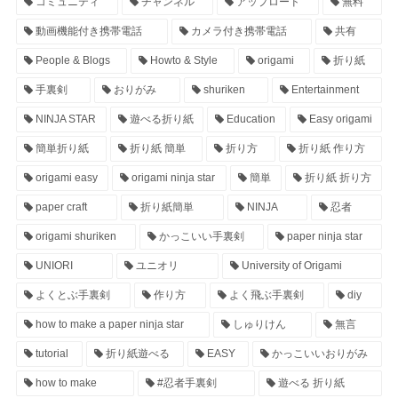
コミュニティ
チャンネル
アップロード
無料
動画機能付き携帯電話
カメラ付き携帯電話
共有
People & Blogs
Howto & Style
origami
折り紙
手裏剣
おりがみ
shuriken
Entertainment
NINJA STAR
遊べる折り紙
Education
Easy origami
簡単折り紙
折り紙 簡単
折り方
折り紙 作り方
origami easy
origami ninja star
簡単
折り紙 折り方
paper craft
折り紙簡単
NINJA
忍者
origami shuriken
かっこいい手裏剣
paper ninja star
UNIORI
ユニオリ
University of Origami
よくとぶ手裏剣
作り方
よく飛ぶ手裏剣
diy
how to make a paper ninja star
しゅりけん
無言
tutorial
折り紙遊べる
EASY
かっこいいおりがみ
how to make
#忍者手裏剣
遊べる 折り紙