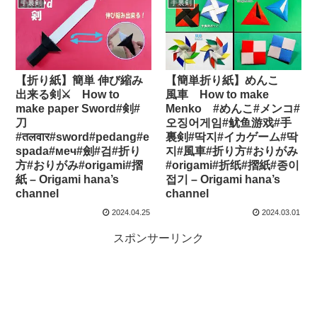
手裏剣
手裏剣
【折り紙】簡単 伸び縮み
【簡単折り紙】めんこ
出来る剣⚔ How to
風車 How to make
make paper Sword#剣#
Menko #めんこ#メンコ#
刀
오징어게임#鱿鱼游戏#手
#तलवार#sword#pedang#e
裏剣#딱지#イカゲーム#딱
spada#меч#劍#검#折り
지#風車#折り方#おりがみ
方#おりがみ#origami#摺
#origami#折纸#摺紙#종이
紙 – Origami hana’s
접기 – Origami hana’s
channel
channel
2024.04.25
2024.03.01
スポンサーリンク