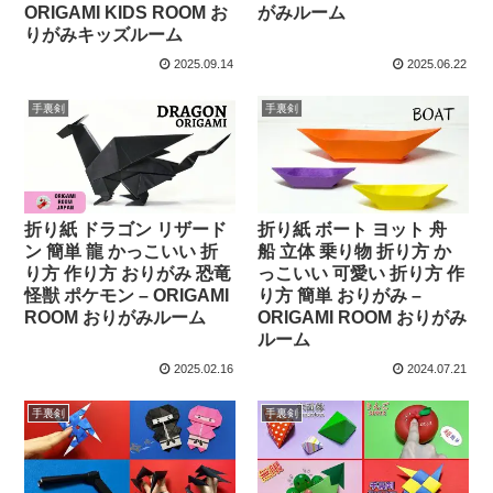
ORIGAMI KIDS ROOM お
がみルーム
りがみキッズルーム
2025.09.14
2025.06.22
手裏剣
手裏剣
折り紙 ボート ヨット 舟
折り紙 ドラゴン リザード
船 立体 乗り物 折り方 か
ン 簡単 龍 かっこいい 折
っこいい 可愛い 折り方 作
り方 作り方 おりがみ 恐竜
り方 簡単 おりがみ –
怪獣 ポケモン – ORIGAMI
ORIGAMI ROOM おりがみ
ROOM おりがみルーム
ルーム
2025.02.16
2024.07.21
手裏剣
手裏剣