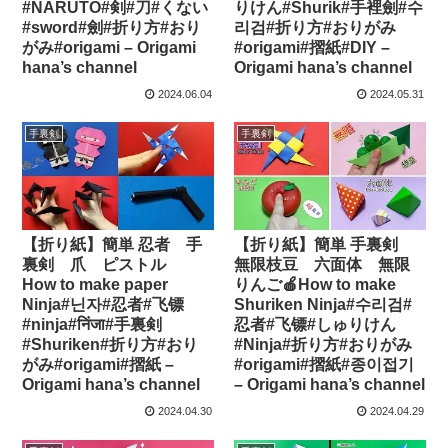
#NARUTO#剣#刀#くない
りけん#Shurik#手裡劍#수
#sword#劍#折り方#おり
리검#折り方#おりがみ
がみ#origami – Origami
#origami#摺紙#DIY –
hana’s channel
Origami hana’s channel
2024.06.04
2024.05.31
手裏剣
手裏剣
【折り紙】簡単 忍者 手
【折り紙】簡単 手裏剣
裏剣 爪 ピストル
無限枝豆 六面体 無限
How to make paper
りんご🍎How to make
Ninja#닌자#忍者#飞镖
Shuriken Ninja#수리검#
#ninja#निंजा#手裏剣
忍者#飞镖#しゅりけん
#Shuriken#折り方#おり
#Ninja#折り方#おりがみ
がみ#origami#摺紙 –
#origami#摺紙#종이접기
Origami hana’s channel
– Origami hana’s channel
2024.04.30
2024.04.29