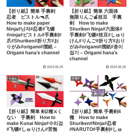
【折り紙】簡単 手裏剣
【折り紙】簡単 六面体
忍者 ピストル🔫爪
無限りんご🍎枝豆 手裏
How to make paper
剣 How to make
Ninja#닌자#忍者#飞镖
Shuriken Ninja#六面体#
#ninja#ピストル#手裏剣#
手裏剣#飞镖#枝豆#しゅり
爪#Shuriken#折り方#お
けん#りんご#折り方#おり
りがみ#origami#摺紙 –
がみ#origami#摺紙#종이
Origami hana’s channel
접기 – Origami hana’s
channel
2024.06.29
2024.06.28
手裏剣
手裏剣
【折り紙】簡単 剣2種⚔く
【折り紙】簡単 手裏剣4
ない 手裏剣 How to
種 How to make
make Kunai Ninja#수리검
Shuriken#Ninja#忍者
#飞镖#しゅりけん#苦無
#NARUTO#手裏剣#しゅ