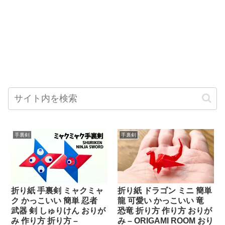
手裏剣
手裏剣
折り紙 手裏剣 ミャクミャ
折り紙 ドラゴン ミニ 簡単
ク かっこいい 簡単 忍者
龍 可愛い かっこいい 竜
武器 剣 しゅりけん おりが
恐竜 折り方 作り方 おりが
み 作り方 折り方 –
み – ORIGAMI ROOM おり