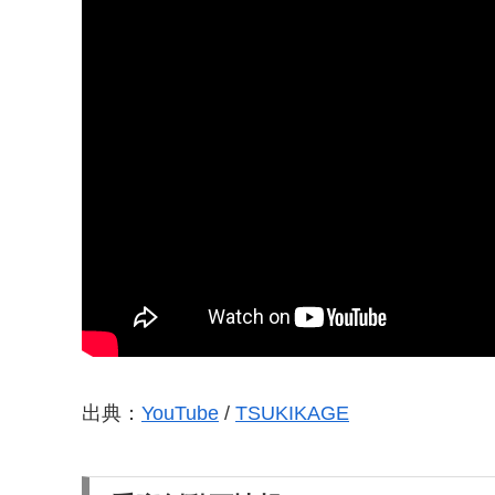
出典：
YouTube
/
TSUKIKAGE