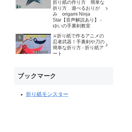
折り紙の作り方 簡単な
折り方 遊べるおりが
み origami Ninja
Star【音声解説あり】 -
ゆいの手裏剣教室
⚔️折り紙で作るアニメの
忍者武器！手裏剣や刀の
簡単な折り方 - 折り紙ア
ート
ブックマーク
折り紙モンスター