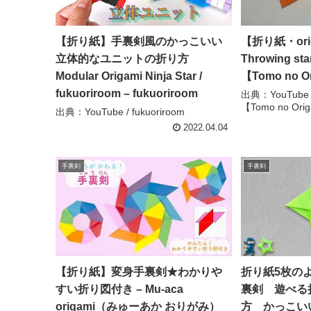
【折り紙】手裏剣風のかっこいい
【折り紙・or
立体的なユニットの折り方
Throwing 
Modular Origami Ninja Star /
【Tomo no O
fukuoriroom – fukuoriroom
出典：YouTub
【Tomo no Ori
出典：YouTube / fukuoriroom
2022.04.04
手裏剣
手裏剣
【折り紙】変身手裏剣★わかりや
折り紙5枚の
すい折り図付き – Mu-aca
裏剣 遊べる
origami（みゅーあか おりがみ）
方 かっこい