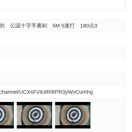
式的 公認十字手裏剣 5M 5連打 180点3
m/channel/UCXsFV8JiR9tPR3yWvCurnhg