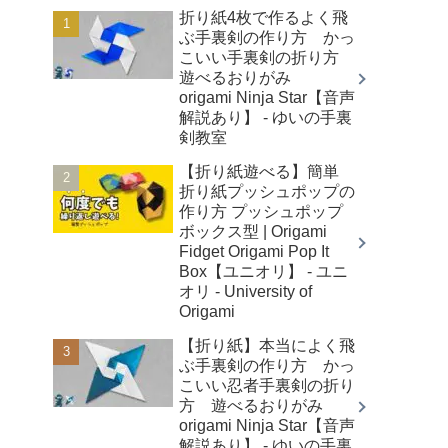
折り紙4枚で作るよく飛
ぶ手裏剣の作り方 かっ
こいい手裏剣の折り方
遊べるおりがみ
origami Ninja Star【音声
解説あり】 - ゆいの手裏
剣教室
【折り紙遊べる】簡単
折り紙プッシュポップの
作り方 プッシュポップ
ボックス型 | Origami
Fidget Origami Pop It
Box【ユニオリ】 - ユニ
オリ - University of
Origami
【折り紙】本当によく飛
ぶ手裏剣の作り方 かっ
こいい忍者手裏剣の折り
方 遊べるおりがみ
origami Ninja Star【音声
解説あり】 - ゆいの手裏