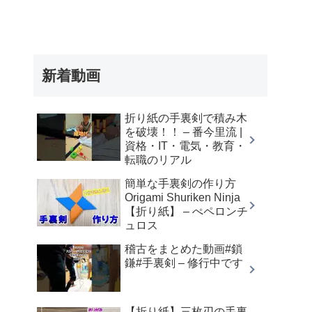
新着動画
折り紙の手裏剣で積み木
を破壊！！ – 番今里流 |
資格・IT・電気・教育・
転職のリアル
簡単な手裏剣の作り方
Origami Shuriken Ninja
【折り紙】 – ぺペロンチ
ュロス
稽古をまとめた動画#鎖
鎌#手裏剣 – 修行中です
【折り紙】三枚刃の手裏