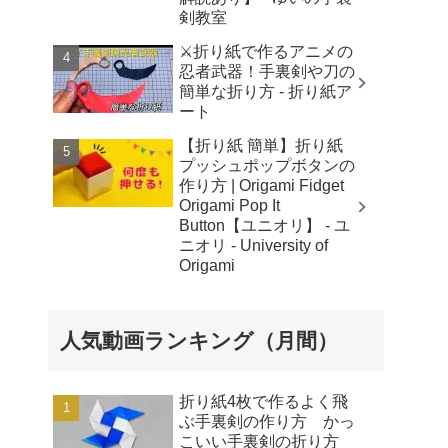
剣教室
⚔️折り紙で作るアニメの
忍者武器！手裏剣や刀の
簡単な折り方 - 折り紙ア
ート
【折り紙 簡単】折り紙
プッシュポップボタンの
作り方 | Origami Fidget
Origami Pop It
Button【ユニオリ】 - ユ
ニオリ - University of
Origami
人気動画ランキング（月間）
折り紙4枚で作るよく飛
ぶ手裏剣の作り方 かっ
こいい手裏剣の折り方