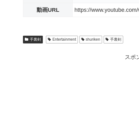
動画URL
https://www.youtube.com
手裏剣
Entertainment
shuriken
手裏剣
スポ